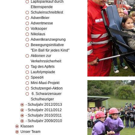
Laptopankauf durch
Elternspende
Schuleinschreibfest
Adventfeier
Adventmesse
Volksoper
Nikolaus
Adventkranzsegnung
Bewegungsinitiative
"Ein Ball für jedes Kind"
Aktionen zur
Verkehrssicherheit
Tag des Apfels
Laufolympiade
Speed4
Mini-Maxi-Projekt
Schutzengel-Aktion
6. Schwarzenauer
Schulheuriger
- Schuljahr 2012/2013
- Schuljahr 2011/2012
- Schuljahr 2010/2011
- Schuljahr 2009/2010
Klassen
Unser Team