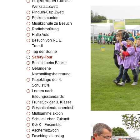
Projekt mit der Caritas-
Werkstatt Zwettl
Pinguin-Cup Zwettl
Erstkommunion
Musikschule zu Besuch
Radfahrprüfung
Hallo Auto
Besuch von RL E.
Trondl
Tag der Sonne
Safety-Tour
Besuch beim Bäcker
Gelungene
Nachmittagsbetreuung
Projekttage der 4.
Schulstufe
Lernen nach
Bildungsstandards
Frühstück der 3. Klasse
Geschichtendrachenfest
Müllsammelaktion
Schule.Leben.Zukunft
K & K - Ensemble
Aschermittwoch
Faschingsdienstag