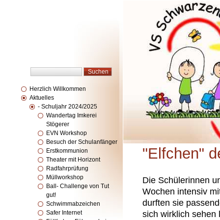
Herzlich Willkommen
Aktuelles
- Schuljahr 2024/2025
Wandertag Imkerei
Stögerer
EVN Workshop
Besuch der Schulanfänger
"Elfchen" d
Erstkommunion
Theater mit Horizont
Radfahrprüfung
Müllworkshop
Die Schülerinnen un
Ball- Challenge von Tut
Wochen intensiv mi
gut!
durften sie passend
Schwimmabzeichen
Safer Internet
sich wirklich sehen 