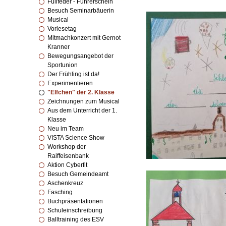
Füllfeder - Führerschein
Besuch Seminarbäuerin
Musical
Vorlesetag
Mitmachkonzert mit Gernot
Kranner
Bewegungsangebot der
Sportunion
Der Frühling ist da!
Experimentieren
"Elfchen" der 2. Klasse
Zeichnungen zum Musical
Aus dem Unterricht der 1.
Klasse
Neu im Team
VISTA Science Show
Workshop der
Raiffeisenbank
Aktion Cyberfit
Besuch Gemeindeamt
Aschenkreuz
Fasching
Buchpräsentationen
Schuleinschreibung
Balltraining des ESV