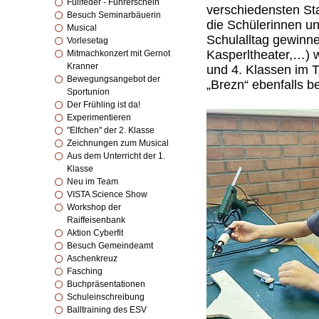
Füllfeder - Führerschein
verschiedensten Sta
Besuch Seminarbäuerin
die Schülerinnen un
Musical
Schulalltag gewinn
Vorlesetag
Kasperltheater,…) w
Mitmachkonzert mit Gernot
Kranner
und 4. Klassen im T
Bewegungsangebot der
„Brezn“ ebenfalls 
Sportunion
Der Frühling ist da!
Experimentieren
"Elfchen" der 2. Klasse
Zeichnungen zum Musical
Aus dem Unterricht der 1.
Klasse
Neu im Team
VISTA Science Show
Workshop der
Raiffeisenbank
Aktion Cyberfit
Besuch Gemeindeamt
Aschenkreuz
Fasching
Buchpräsentationen
Schuleinschreibung
Balltraining des ESV