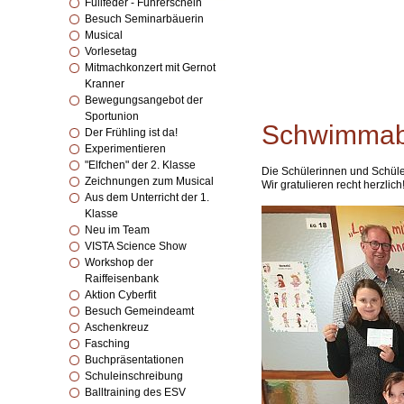
Füllfeder - Führerschein
Besuch Seminarbäuerin
Musical
Vorlesetag
Mitmachkonzert mit Gernot
Kranner
Bewegungsangebot der
Sportunion
Schwimmab
Der Frühling ist da!
Experimentieren
"Elfchen" der 2. Klasse
Die Schülerinnen und Schüler
Zeichnungen zum Musical
Wir gratulieren recht herzlich
Aus dem Unterricht der 1.
Klasse
Neu im Team
VISTA Science Show
Workshop der
Raiffeisenbank
Aktion Cyberfit
Besuch Gemeindeamt
Aschenkreuz
Fasching
Buchpräsentationen
Schuleinschreibung
Balltraining des ESV