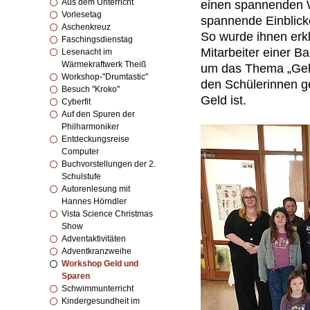
Aus dem Unterricht
einen spannenden W
Vorlesetag
spannende Einblicke
Aschenkreuz
So wurde ihnen erkl
Faschingsdienstag
Mitarbeiter einer B
Lesenacht im
Wärmekraftwerk Theiß
um das Thema „Geld
Workshop-"Drumtastic"
den Schülerinnen ge
Besuch "Kroko"
Geld ist.
Cyberfit
Auf den Spuren der
Philharmoniker
Entdeckungsreise
Computer
Buchvorstellungen der 2.
Schulstufe
Autorenlesung mit
Hannes Hörndler
Vista Science Christmas
Show
Adventaktivitäten
Adventkranzweihe
Workshop Geld und
Sparen
Schwimmunterricht
Kindergesundheit im