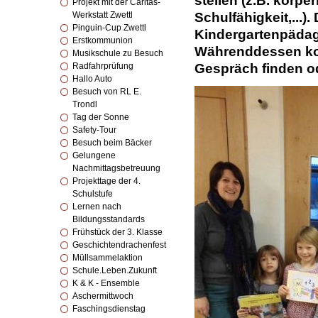
stellen (z.B. körpe
Projekt mit der Caritas-
Werkstatt Zwettl
Schulfähigkeit,...).
Pinguin-Cup Zwettl
Kindergartenpädago
Erstkommunion
Währenddessen konn
Musikschule zu Besuch
Radfahrprüfung
Gespräch finden o
Hallo Auto
Besuch von RL E.
Trondl
Tag der Sonne
Safety-Tour
Besuch beim Bäcker
Gelungene
Nachmittagsbetreuung
Projekttage der 4.
Schulstufe
Lernen nach
Bildungsstandards
Frühstück der 3. Klasse
Geschichtendrachenfest
Müllsammelaktion
Schule.Leben.Zukunft
K & K - Ensemble
Aschermittwoch
Faschingsdienstag