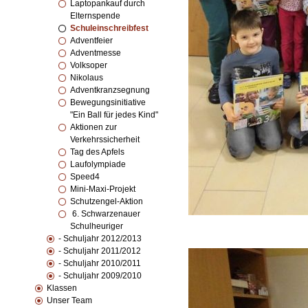
Laptopankauf durch
Elternspende
Schuleinschreibfest
Adventfeier
Adventmesse
Volksoper
Nikolaus
Adventkranzsegnung
Bewegungsinitiative
"Ein Ball für jedes Kind"
Aktionen zur
Verkehrssicherheit
Tag des Apfels
Laufolympiade
Speed4
Mini-Maxi-Projekt
Schutzengel-Aktion
6. Schwarzenauer
Schulheuriger
- Schuljahr 2012/2013
- Schuljahr 2011/2012
- Schuljahr 2010/2011
- Schuljahr 2009/2010
Klassen
Unser Team