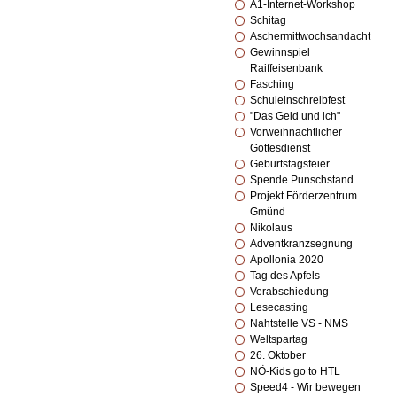
A1-Internet-Workshop
Schitag
Aschermittwochsandacht
Gewinnspiel
Raiffeisenbank
Fasching
Schuleinschreibfest
"Das Geld und ich"
Vorweihnachtlicher
Gottesdienst
Geburtstagsfeier
Spende Punschstand
Projekt Förderzentrum
Gmünd
Nikolaus
Adventkranzsegnung
Apollonia 2020
Tag des Apfels
Verabschiedung
Lesecasting
Nahtstelle VS - NMS
Weltspartag
26. Oktober
NÖ-Kids go to HTL
Speed4 - Wir bewegen