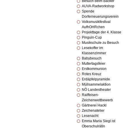
Besuch beim Bäcker
AUVA-Radworkshop
Spende
Dorferneuerungsverein
Volksmusikfestival
AufhOHRchen
Projekttage der 4. Klasse
Pinguin-Cup
Musikschule zu Besuch
Lesekoffer im
Klassenzimmer
Babybesuch
Muttertagsfeier
Erstkommunion
Rotes Kreuz
Erdäpfelpyramide
Müllsammelaktion
NÖ Landestheater
Raiffeisen-
Zeichenwettbewerb
Gärtnerei Hackl
Zeichenatelier
Lesenacht
Emma Maria Siegl ist
Oberschulrätin