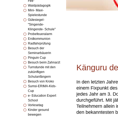
Fee"
Waldpädagogik
Mini- Maxi-
Spielestunde
Gütesiegel-
"Singende-
Klingende- Schule"
Probefeueralarm
Erstkommunion
Radfahrprüfung
Besuch der
Seminarbäuerin
Pinguin Cup
Besuch beim Zahnarzt
Känguru de
Turnstunde mit den
zukünftigen
Schulanfängern
In den letzten Jahr
Besuch von Kroko
Sumsi-ERIMA-Kids-
einem Fixpunkt des
Cup
jedes Jahr am 3. Do
e- Education Expert
durchgeführt. Mit j
School
Vorlesetag
Teilnehmern allein 
Kinder gesund
den bekanntesten b
bewegen