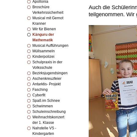
Apollonia
Auch die Schülerin
Broschüre
Verkehrssicherheit
teilgenommen. Wir g
Musical mit Gernot
Kranner
Wir für Bienen
Känguru der
Mathematik
Musical Aufführungen
Müllsammeln
Kinderpolizei
Schulpraxis in der
Volksschule
Bezirksjugendsingen
Aschenkreuzfeier
Antarktis- Projekt
Fasching
Cyberfit
Spaß im Schnee
Schwimmen
Schuleinschreibung
Weihnachtskonzert
der 1. Klasse
Nahstelle VS -
Kindergarten